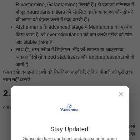
Rivastigmine, Galantamine) लिखते हैं। ये दवाइयां मस्तिष्क में
मौजूद neurotransmitters को संतुलित करके याददाश्त और सोचने
की क्षमता को बेहतर करने में मदद करती हैं।
Alzheimer’s के advanced stage में Memantine का प्रयोग
किया जाता है, जो over-stimulation को कम करके मरीज को शांत
और stable रखता है।
साथ ही, अगर मरीज में डिप्रेशन, नींद की समस्या या आक्रामक
व्यवहार दिखे तो mood stabilizers और antidepressants भी दी
जाती हैं।
ध्यान रखें: दवाइयां लक्षणों को नियंत्रित करती हैं, लेकिन बीमारी को पूरी तरह
खत्म नहीं करतीं।
2. थेरेपी और रिहैबिलिटेशन
✕
दवाइयों के साथ-साथ थेरेपी का बहुत बड़ा रोल है।
Cognitive Therapy
: इसमें brain exercises, memory
games और problem-solving activities शामिल होती हैं। इससे
Stay Updated!
सोचने-समझने की क्षमता को लंबे समय तक active बनाए रखने में मदद
Subscribe karo aur latest updates seedhe apne